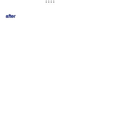
↓↓↓↓
after