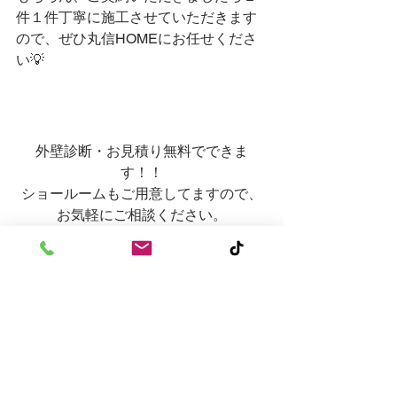
件１件丁寧に施工させていただきます
ので、ぜひ丸信HOMEにお任せくださ
い💡
外壁診断・お見積り無料でできま
す！！
ショールームもご用意してますので、
お気軽にご相談ください。
TikTokにて作業風景配信中✨
https://www.tiktok.com/@marushinhome
?_t=8h0qr4EeN9e&_r=1