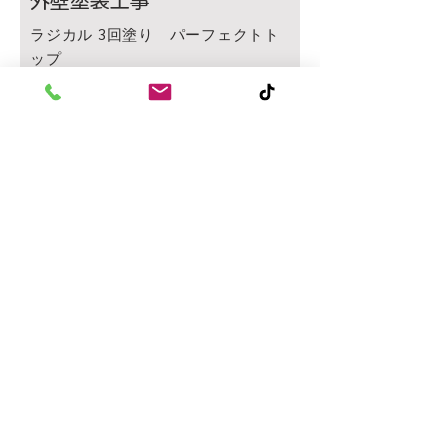
外壁塗装工事
ラジカル 3回塗り パーフェクトト
ップ
​1F部分と2F部分で色を分けました。
外壁塗装工事
フッ素 3回塗り サンフロンUV