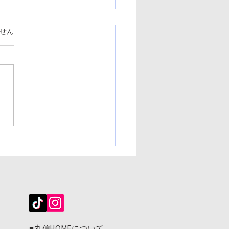
ています。
せん
邸【ビフォーアフター】
​■
丸信HOMEについて