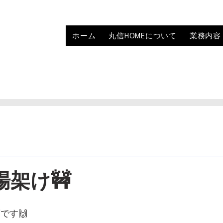
ホーム
丸信HOMEについて
業務内容
場架け🚧
です🙌