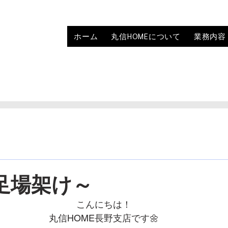
ホーム
丸信HOMEについて
業務内容
足場架け～
こんにちは！
丸信HOME長野支店です🌼