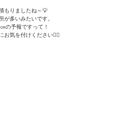
積もりましたね～💡
所が多いみたいです。
0㎝の予報ですって！
お気を付けください🙂‍↕️