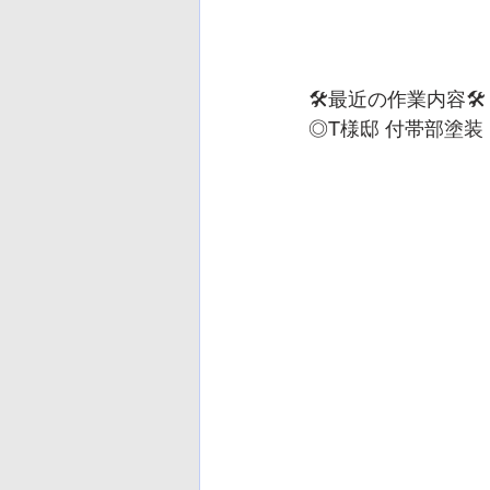
🛠️最近の作業内容🛠️
◎T様邸 付帯部塗装