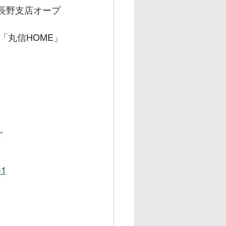
 長野支店オープ
「丸信HOME」
。
=1