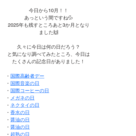
今日から10月！！
あっという間ですね💦
2025年も残すところあと3か月となり
ました🙌
久々に今日は何の日だろう？
と気になり調べてみたところ、今日は
たくさんの記念日がありました！
・
国際高齢者デー
・
国際音楽の日
・
国際コーヒーの日
・
メガネの日
・
ネクタイの日
・
香水の日
・
醤油の日
・
醤油の日
・
超熟の日