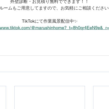
外壁診断・お見積り無料でできます！！
ルームもご用意してますので、お気軽にご相談ください
TikTokにて作業風景配信中✨
//www.tiktok.com/@marushinhome?_t=8h0qr4EeN9e&_r