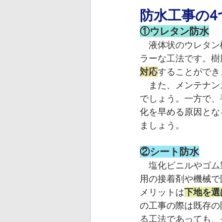
防水工事の4
①ウレタン防水
　液体状のウレタン
ラーな工法です。樹
対応
することができ
また、メンテナン
でしょう。一方で、
化を早める原因とな
ましょう。
②シート防水
　塩化ビニルやゴム
用の接着剤や機械で
メリットは
下地を選
の工事の際は既存の
る工法であっても、