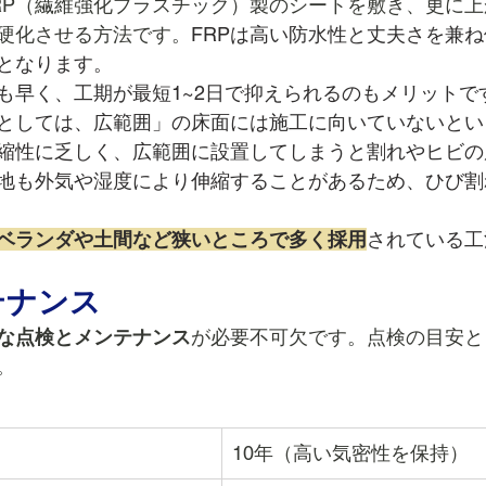
RP（繊維強化プラスチック）製のシートを敷き、更に
硬化させる方法です。
FRPは高い防水性と丈夫さを兼
となります。
も早く、工期が最短1~2日で抑えられるのもメリットで
項としては、広範囲」の床面には施工に向いていないと
伸縮性に乏しく、広範囲に設置してしまうと割れやヒビ
地も外気や湿度により伸縮することがあるため、ひび割
ベランダや土間など狭いところで多く採用
されている工
テナンス
な点検とメンテナンス
が必要不可欠です。点検の目安と
。
10年（高い気密性を保持）