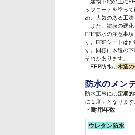
建物下地の上にF
ップコートを塗って
め、人気のある工法
　また、塗膜の硬化
FRP防水の注意事
す。FRPシートは
す。同様に木造の下
それがあります。
　FRP防水は
木造の
防水のメン
防水工事には
定期的
に１度」となります
・耐用年数
ウレタン防水