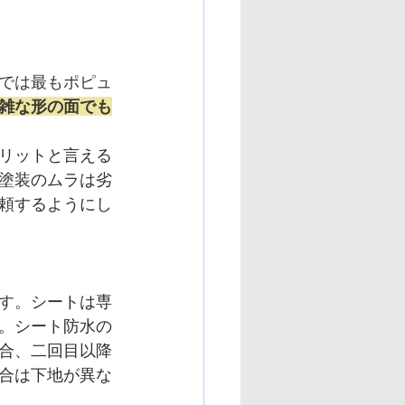
では最もポピュ
雑な形の面でも
リットと言える
塗装のムラは劣
頼するようにし
す。
シートは専
。シート防水の
合、二回目以降
合は下地が異な