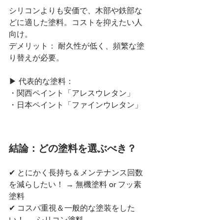
シリコンよりも安価で、木部や鉄部な
どに適した塗料。コストを抑えたい人
向け。
デメリット： 耐久性が低く、頻繁な塗
り替えが必要。
▶ 代表的な塗料：
・関西ペイント「アレスウレタン」
・日本ペイント「ファインウレタン」
結論：どの塗料を選ぶべき？
✔ とにかく長持ち＆メンテナンス回数
を減らしたい！ → 無機塗料 or フッ素
塗料
✔ コスパ重視＆一般的な塗装をした
い！ → シリコン塗料