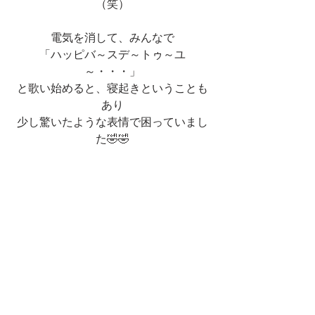
（笑）
電気を消して、みんなで
「ハッピバ～スデ～トゥ～ユ
～・・・」
と歌い始めると、寝起きということも
あり
少し驚いたような表情で困っていまし
た🤣🤣