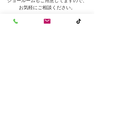
ショールームもご用意してますので、
お気軽にご相談ください。
TikTokにて作業風景配信中✨
https://www.tiktok.com/@marushinhome
?_r=1&_t=ZS-93Up1LRDODc
Instagramもぜひご覧ください🌷
https://www.instagram.com/marushin_h
ome/
すべて表示
最新記事