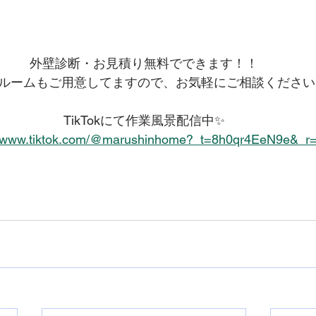
外壁診断・お見積り無料でできます！！
ルームもご用意してますので、お気軽にご相談ください
TikTokにて作業風景配信中✨
//www.tiktok.com/@marushinhome?_t=8h0qr4EeN9e&_r