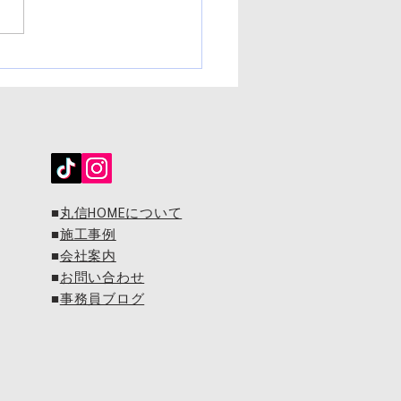
​■
丸信HOMEについて
■
施工事例
■
会社案内
■
お問い合わせ
​■
事務員ブログ