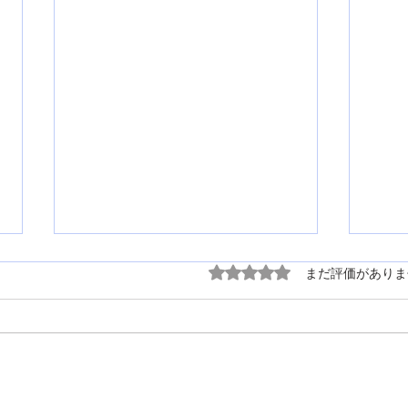
5つ星のうち0と評価され
まだ評価がありま
T様邸【ビフォーアフター】
A様