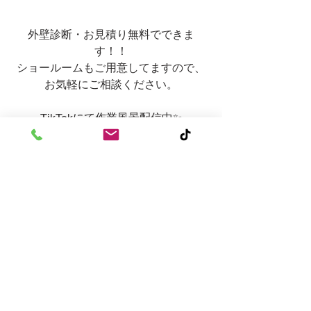
外壁診断・お見積り無料でできま
す！！
ショールームもご用意してますので、
お気軽にご相談ください。
TikTokにて作業風景配信中✨
https://www.tiktok.com/@marushinhome
?_t=8h0qr4EeN9e&_r=1
すべて表示
最新記事